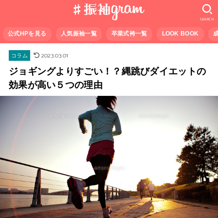
SEARCH
公式HPを見る
人気振袖一覧
卒業式袴一覧
LOOK BOOK
2023.03.01
コラム
ジョギングよりすごい！？縄跳びダイエットの
効果が高い５つの理由