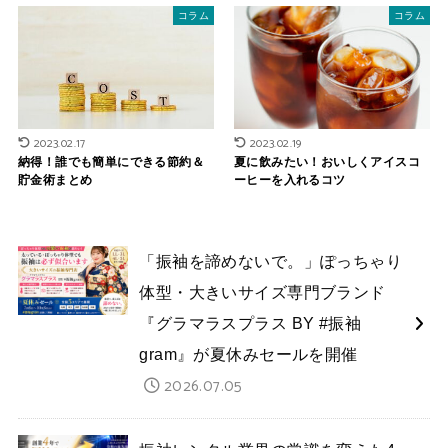
コラム
コラム
2023.02.17
2023.02.19
納得！誰でも簡単にできる節約＆
夏に飲みたい！おいしくアイスコ
貯金術まとめ
ーヒーを入れるコツ
「振袖を諦めないで。」ぽっちゃり
体型・大きいサイズ専門ブランド
『グラマラスプラス BY #振袖
gram』が夏休みセールを開催
2026.07.05