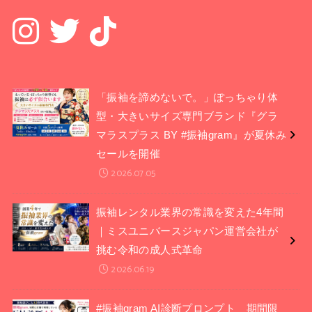
「振袖を諦めないで。」ぽっちゃり体
型・大きいサイズ専門ブランド『グラ
マラスプラス BY #振袖gram』が夏休み
セールを開催
2026.07.05
振袖レンタル業界の常識を変えた4年間
｜ミスユニバースジャパン運営会社が
挑む令和の成人式革命
2026.06.19
#振袖gram AI診断プロンプト 期間限