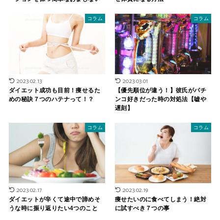
コラム
コラム
2023.02.13
2023.03.01
ダイエット成功も目前！痩せるた
【優先順位が違う！】彼氏がパチ
めの秘訣７つのハテナって！？
ンコ好きだった時の対処法【嘘や
遅刻】
コラム
コラム
2023.02.17
2023.02.19
ダイエットが辛くて途中で諦めそ
痩せたいのに食べてしまう！絶対
うな時に振り返りたい4つのこと
に試すべき７つの事