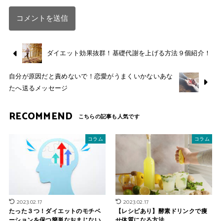
ダイエット効果抜群！基礎代謝を上げる方法９個紹介！
自分が原因だと責めないで！恋愛がうまくいかないあな
たへ送るメッセージ
RECOMMEND
コラム
コラム
2023.02.17
2023.02.17
たった３つ！ダイエットのモチベ
【レシピあり】酵素ドリンクで痩
ーションを保つ簡単なおまじない
せ体質になる方法