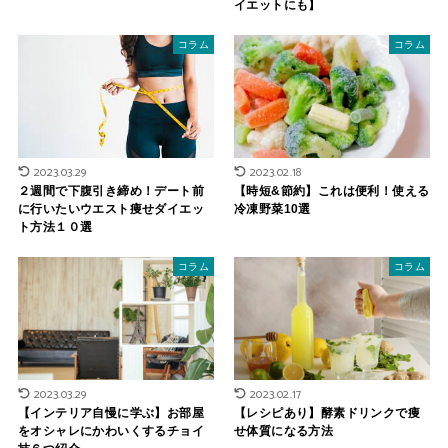
イエットにも】
コラム
コラム
2023.03.29
2023.02.18
２週間で下腹引き締め！デート前
【時短&節約】これは便利！使える
に行いたいウエスト痩せダイエッ
冷凍野菜10選
ト方法１０選
コラム
コラム
2023.03.29
2023.02.17
【インテリア自慢に学ぶ】お部屋
【レシピあり】酵素ドリンクで痩
をオシャレにかわいくするチョイ
せ体質になる方法