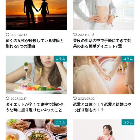
2023.02.19
2023.02.18
多くの女性が経験している彼氏と
普段の生活の中で手軽にできて効
別れる5つの理由
果のある簡単ダイエット7選
コラム
コラム
2023.02.17
2023.03.02
ダイエットが辛くて途中で諦めそ
恋愛とは違う！？恋愛と結婚はや
うな時に振り返りたい4つのこと
っぱり別もの！？
コラム
コラム