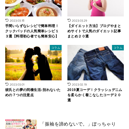
2023.03.18
2023.03.29
手間いらずなレシピで簡単料理！
【ダイエット方法】ブログやまと
クックパッドの人気簡単レシピ１
めサイトで人気のダイエット記事
３選【料理初心者でも簡単安心】
まとめ２０選
コラム
コラム
2023.03.01
2023.02.19
彼氏との夢の同棲生活♪別れないた
2019夏コーデ！クラッシュデニム
めの７つの注意点
を柔らかく着こなしたコーデ２０
選
「振袖を諦めないで。」ぽっちゃり