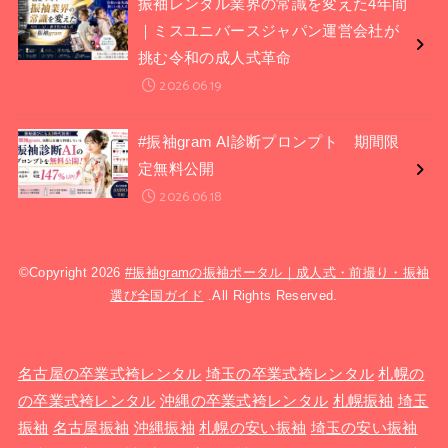
振袖レンタル業界の常識を変えた4年間
｜ミスユニバースジャパン運営会社が
挑む令和の成人式革命
2026.06.19
#振袖gram AI診断プロンプト 期間限
定無料公開
2026.06.18
©Copyright 2026
#振袖gramの振袖ポータル｜成人式・前撮り・振袖
選び全国ガイド
.All Rights Reserved.
名古屋の卒業式袴レンタル
埼玉の卒業式袴レンタル
札幌の
の卒業式袴レンタル
沖縄の卒業式袴レンタル
札幌振袖
埼玉
振袖
名古屋振袖
沖縄振袖
札幌の安い振袖
埼玉の安い振袖