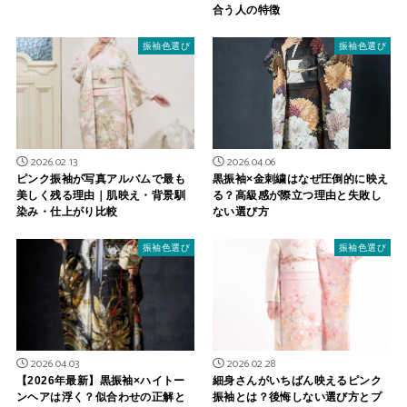
合う人の特徴
振袖色選び
振袖色選び
2026.02.13
2026.04.06
ピンク振袖が写真アルバムで最も
黒振袖×金刺繍はなぜ圧倒的に映え
美しく残る理由｜肌映え・背景馴
る？高級感が際立つ理由と失敗し
染み・仕上がり比較
ない選び方
振袖色選び
振袖色選び
2026.04.03
2026.02.28
【2026年最新】黒振袖×ハイトー
細身さんがいちばん映えるピンク
ンヘアは浮く？似合わせの正解と
振袖とは？後悔しない選び方とプ