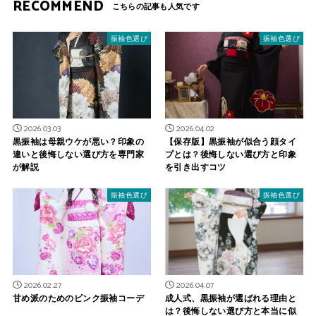
RECOMMEND
振袖色選び
振袖色選び
2026.03.03
2026.04.02
黒振袖は母親ウケが悪い？印象の
【保存版】黒振袖が似合う顔タイ
違いと後悔しない選び方を専門家
プとは？後悔しない選び方と印象
が解説
を引き出すコツ
振袖色選び
振袖色選び
2026.02.27
2026.04.07
甘め派のためのピンク振袖コーデ
成人式、黒振袖が選ばれる理由と
は？後悔しない選び方と本当に似