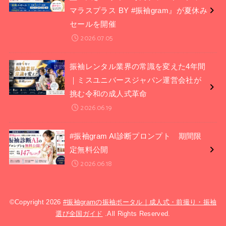
マラスプラス BY #振袖gram』が夏休み
セールを開催
2026.07.05
振袖レンタル業界の常識を変えた4年間
｜ミスユニバースジャパン運営会社が
挑む令和の成人式革命
2026.06.19
#振袖gram AI診断プロンプト 期間限
定無料公開
2026.06.18
©Copyright 2026
#振袖gramの振袖ポータル｜成人式・前撮り・振袖
選び全国ガイド
.All Rights Reserved.