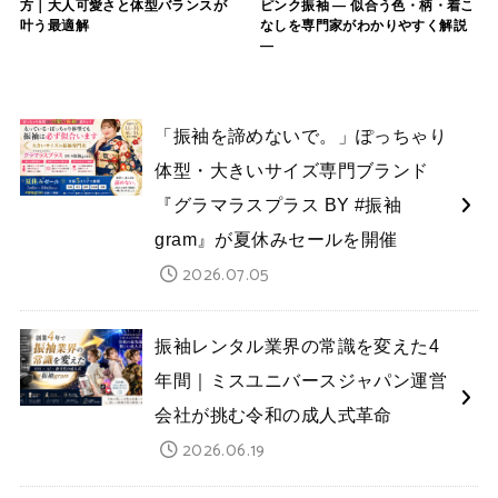
方｜大人可愛さと体型バランスが
ピンク振袖 — 似合う色・柄・着こ
叶う最適解
なしを専門家がわかりやすく解説
—
「振袖を諦めないで。」ぽっちゃり
体型・大きいサイズ専門ブランド
『グラマラスプラス BY #振袖
gram』が夏休みセールを開催
2026.07.05
振袖レンタル業界の常識を変えた4
年間｜ミスユニバースジャパン運営
会社が挑む令和の成人式革命
2026.06.19