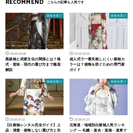
RECOMMEND
振袖色選び
振袖色選び
2026.04.06
2026.03.02
黒振袖と武家文化の関係とは？格
成人式で一番失敗しにくい振袖カ
式・意味・現代の選び方まで徹底
ラーは？後悔を防ぐための専門家
解説
ガイド
振袖色選び
振袖色選び
2026.01.12
2026.01.27
【白振袖レンタル完全ガイド】上
北海道・地域別白振袖人気ランキ
品・清楚・後悔しない選び方と失
ング ― 札幌・道央・道南・道東で