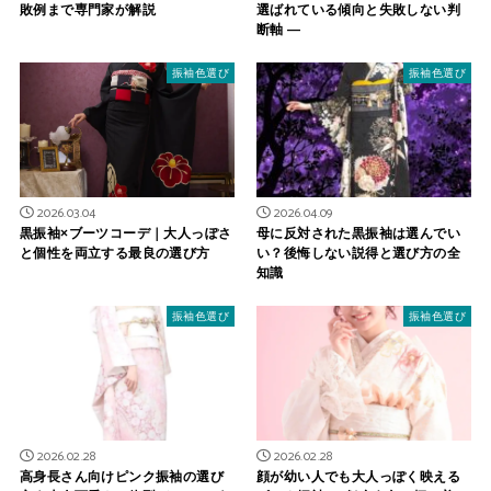
敗例まで専門家が解説
選ばれている傾向と失敗しない判
断軸 ―
振袖色選び
振袖色選び
2026.03.04
2026.04.09
黒振袖×ブーツコーデ｜大人っぽさ
母に反対された黒振袖は選んでい
と個性を両立する最良の選び方
い？後悔しない説得と選び方の全
知識
振袖色選び
振袖色選び
2026.02.28
2026.02.28
高身長さん向けピンク振袖の選び
顔が幼い人でも大人っぽく映える