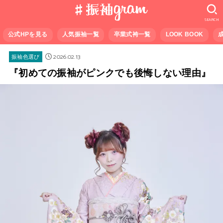
SEARCH
公式HPを見る
人気振袖一覧
卒業式袴一覧
LOOK BOOK
2026.02.13
振袖色選び
『初めての振袖がピンクでも後悔しない理由』