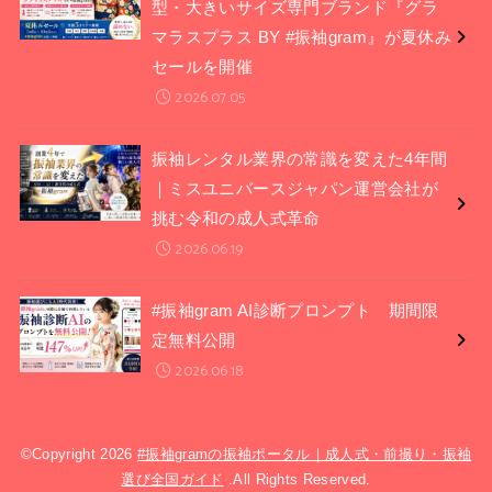
型・大きいサイズ専門ブランド『グラ
マラスプラス BY #振袖gram』が夏休み
セールを開催
2026.07.05
振袖レンタル業界の常識を変えた4年間
｜ミスユニバースジャパン運営会社が
挑む令和の成人式革命
2026.06.19
#振袖gram AI診断プロンプト 期間限
定無料公開
2026.06.18
©Copyright 2026
#振袖gramの振袖ポータル｜成人式・前撮り・振袖
選び全国ガイド
.All Rights Reserved.