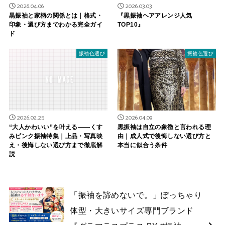
2026.04.06
2026.03.03
黒振袖と家柄の関係とは｜格式・
『黒振袖ヘアアレンジ人気
印象・選び方までわかる完全ガイ
TOP10』
ド
振袖色選び
振袖色選び
2026.02.25
2026.04.09
“大人かわいい”を叶える——くす
黒振袖は自立の象徴と言われる理
みピンク振袖特集｜上品・写真映
由｜成人式で後悔しない選び方と
え・後悔しない選び方まで徹底解
本当に似合う条件
説
「振袖を諦めないで。」ぽっちゃり
体型・大きいサイズ専門ブランド