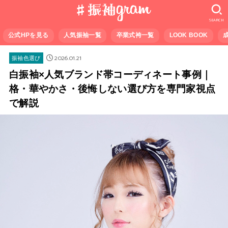
SEARCH
公式HPを見る
人気振袖一覧
卒業式袴一覧
LOOK BOOK
2026.01.21
振袖色選び
白振袖×人気ブランド帯コーディネート事例｜
格・華やかさ・後悔しない選び方を専門家視点
で解説