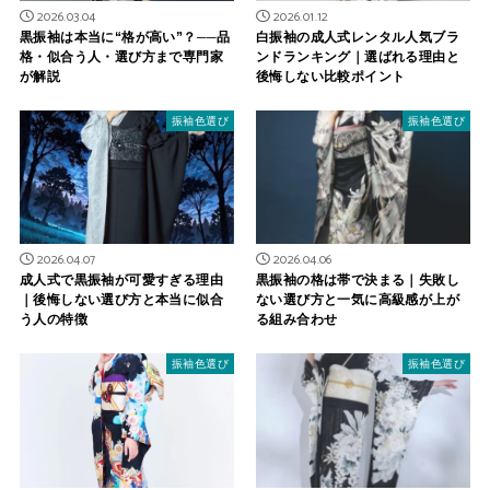
2026.03.04
2026.01.12
黒振袖は本当に“格が高い”？──品
白振袖の成人式レンタル人気ブラ
格・似合う人・選び方まで専門家
ンドランキング｜選ばれる理由と
が解説
後悔しない比較ポイント
振袖色選び
振袖色選び
2026.04.07
2026.04.06
成人式で黒振袖が可愛すぎる理由
黒振袖の格は帯で決まる｜失敗し
｜後悔しない選び方と本当に似合
ない選び方と一気に高級感が上が
う人の特徴
る組み合わせ
振袖色選び
振袖色選び