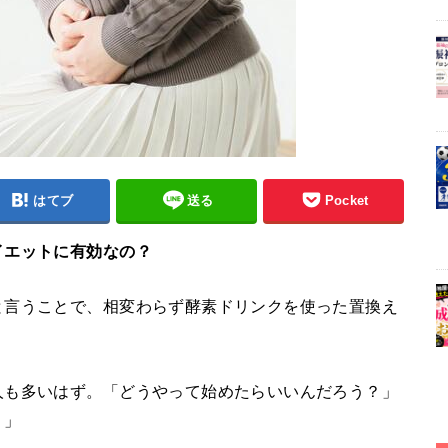
はてブ
送る
Pocket
イエットに有効なの？
と言うことで、相変わらず酵素ドリンクを使った置換え
人も多いはず。「どうやって始めたらいいんだろう？」
？」