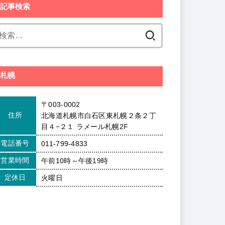
記事検索
検
索:
札幌
〒003-0002
住所
北海道札幌市白石区東札幌２条２丁
目４−２１ ラメール札幌2F
電話番号
011-799-4833
営業時間
午前10時～午後19時
定休日
火曜日