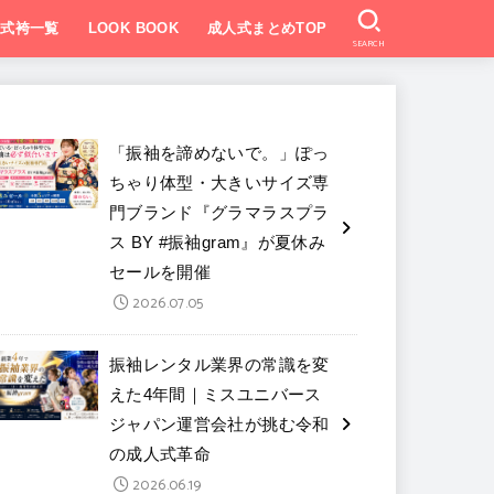
業式袴一覧
LOOK BOOK
成人式まとめTOP
SEARCH
「振袖を諦めないで。」ぽっ
ちゃり体型・大きいサイズ専
門ブランド『グラマラスプラ
ス BY #振袖gram』が夏休み
セールを開催
2026.07.05
振袖レンタル業界の常識を変
えた4年間｜ミスユニバース
ジャパン運営会社が挑む令和
の成人式革命
2026.06.19