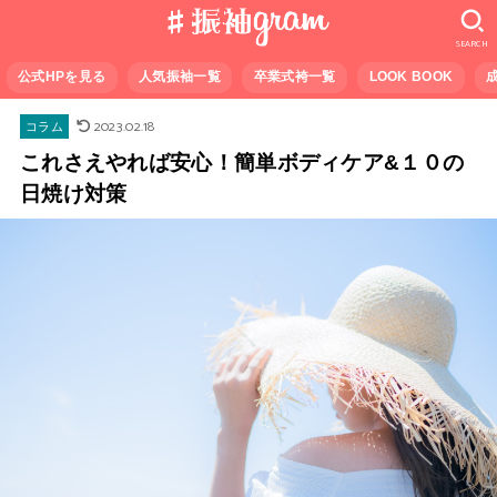
SEARCH
公式HPを見る
人気振袖一覧
卒業式袴一覧
LOOK BOOK
2023.02.18
コラム
これさえやれば安心！簡単ボディケア&１０の
日焼け対策