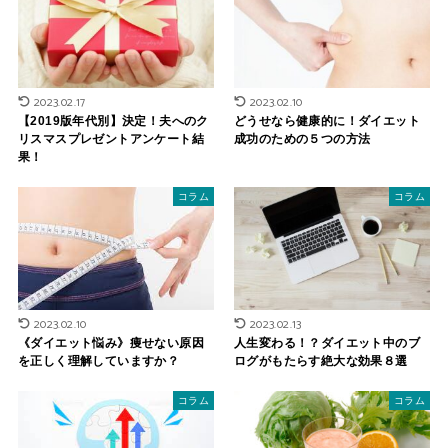
2023.02.17
2023.02.10
【2019版年代別】決定！夫へのク
どうせなら健康的に！ダイエット
リスマスプレゼントアンケート結
成功のための５つの方法
果！
コラム
コラム
2023.02.10
2023.02.13
《ダイエット悩み》痩せない原因
人生変わる！？ダイエット中のブ
を正しく理解していますか？
ログがもたらす絶大な効果８選
コラム
コラム