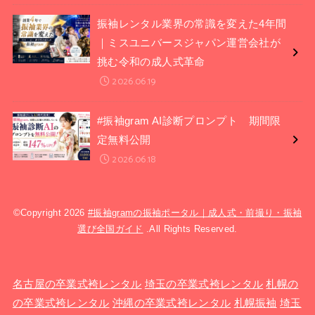
振袖レンタル業界の常識を変えた4年間
｜ミスユニバースジャパン運営会社が
挑む令和の成人式革命
2026.06.19
#振袖gram AI診断プロンプト 期間限
定無料公開
2026.06.18
©Copyright 2026
#振袖gramの振袖ポータル｜成人式・前撮り・振袖
選び全国ガイド
.All Rights Reserved.
名古屋の卒業式袴レンタル
埼玉の卒業式袴レンタル
札幌の
の卒業式袴レンタル
沖縄の卒業式袴レンタル
札幌振袖
埼玉