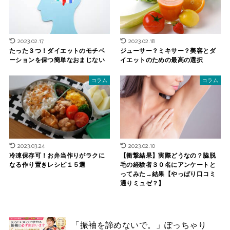
2023.02.17
2023.02.18
たった３つ！ダイエットのモチベ
ジューサー？ミキサー？美容とダ
ーションを保つ簡単なおまじない
イエットのための最高の選択
コラム
コラム
2023.03.24
2023.02.10
冷凍保存可！お弁当作りがラクに
【衝撃結果】実際どうなの？脇脱
なる作り置きレシピ１５選
毛の経験者３０名にアンケートと
ってみた→結果【やっぱり口コミ
通りミュゼ？】
「振袖を諦めないで。」ぽっちゃり