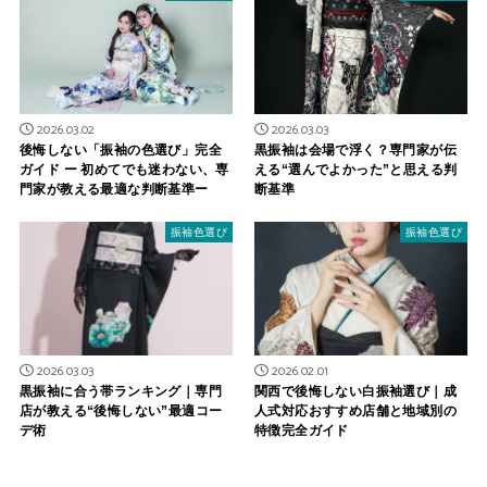
2026.03.02
2026.03.03
後悔しない「振袖の色選び」完全
黒振袖は会場で浮く？専門家が伝
ガイド ー 初めてでも迷わない、専
える“選んでよかった”と思える判
門家が教える最適な判断基準ー
断基準
振袖色選び
振袖色選び
2026.03.03
2026.02.01
黒振袖に合う帯ランキング｜専門
関西で後悔しない白振袖選び｜成
店が教える“後悔しない”最適コー
人式対応おすすめ店舗と地域別の
デ術
特徴完全ガイド