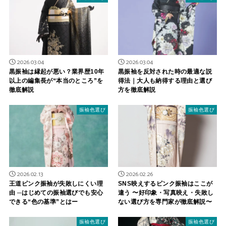
2026.03.04
2026.03.04
黒振袖は縁起が悪い？業界歴10年
黒振袖を反対された時の最適な説
以上の編集長が“本当のところ”を
得法｜大人も納得する理由と選び
徹底解説
方を徹底解説
振袖色選び
振袖色選び
2026.02.13
2026.02.26
王道ピンク振袖が失敗しにくい理
SNS映えするピンク振袖はここが
由 ─はじめての振袖選びでも安心
違う 〜好印象・写真映え・失敗し
できる“色の基準”とはー
ない選び方を専門家が徹底解説〜
振袖色選び
振袖色選び