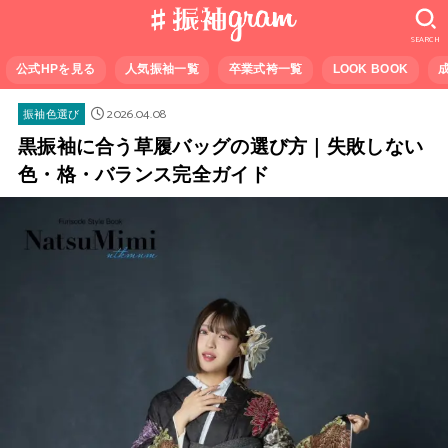
SEARCH
公式HPを見る
人気振袖一覧
卒業式袴一覧
LOOK BOOK
2026.04.08
振袖色選び
黒振袖に合う草履バッグの選び方｜失敗しない
色・格・バランス完全ガイド