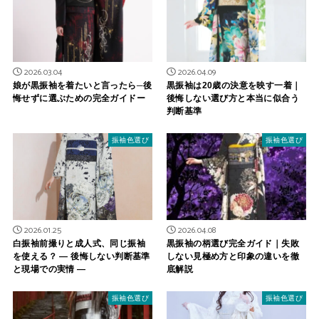
2026.03.04
2026.04.09
娘が黒振袖を着たいと言ったら─後
黒振袖は20歳の決意を映す一着｜
悔せずに選ぶための完全ガイドー
後悔しない選び方と本当に似合う
判断基準
振袖色選び
振袖色選び
2026.01.25
2026.04.08
白振袖前撮りと成人式、同じ振袖
黒振袖の柄選び完全ガイド｜失敗
を使える？ ― 後悔しない判断基準
しない見極め方と印象の違いを徹
と現場での実情 ―
底解説
振袖色選び
振袖色選び