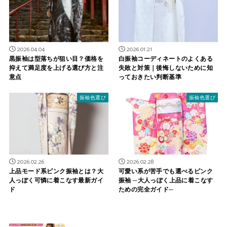
2026.04.04
2026.01.21
黒振袖は型落ちが狙い目？価格を
白振袖コーディネートのよくある
抑えて満足度を上げる選び方と注
失敗と対策｜後悔しないために知
意点
っておきたい判断基準
振袖色選び
振袖色選び
2026.02.26
2026.02.28
上品モード系ピンク振袖とは？大
可愛い系が苦手でも選べるピンク
人っぽく可憐に着こなす最新ガイ
振袖 ─大人っぽく上品に着こなす
ド
ための完全ガイド─