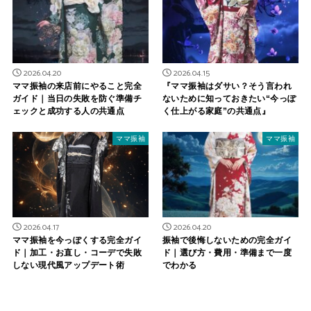
2026.04.20
2026.04.15
ママ振袖の来店前にやること完全
『ママ振袖はダサい？そう言われ
ガイド｜当日の失敗を防ぐ準備チ
ないために知っておきたい“今っぽ
ェックと成功する人の共通点
く仕上がる家庭”の共通点』
ママ振袖
ママ振袖
2026.04.17
2026.04.20
ママ振袖を今っぽくする完全ガイ
振袖で後悔しないための完全ガイ
ド｜加工・お直し・コーデで失敗
ド｜選び方・費用・準備まで一度
しない現代風アップデート術
でわかる