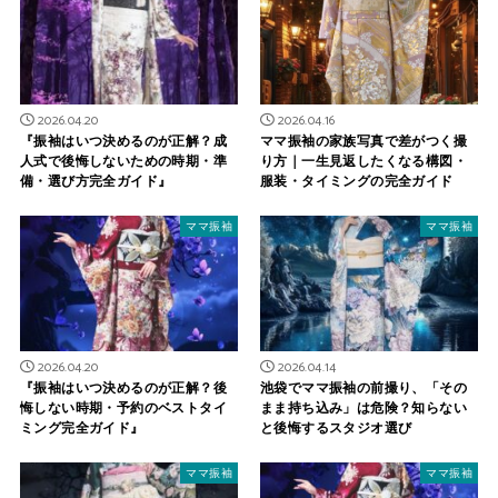
2026.04.20
2026.04.16
『振袖はいつ決めるのが正解？成
ママ振袖の家族写真で差がつく撮
人式で後悔しないための時期・準
り方｜一生見返したくなる構図・
備・選び方完全ガイド』
服装・タイミングの完全ガイド
ママ振袖
ママ振袖
2026.04.20
2026.04.14
『振袖はいつ決めるのが正解？後
池袋でママ振袖の前撮り、「その
悔しない時期・予約のベストタイ
まま持ち込み」は危険？知らない
ミング完全ガイド』
と後悔するスタジオ選び
ママ振袖
ママ振袖