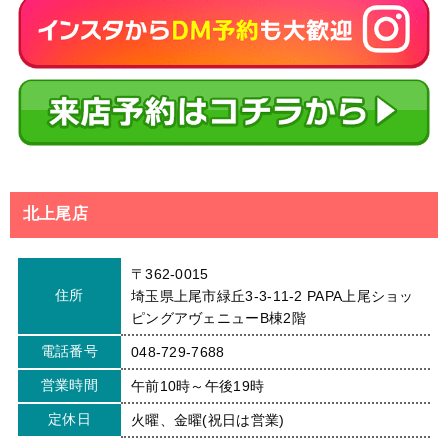
北上尾店
〒362-0015
住所
埼玉県上尾市緑丘3-3-11-2 PAPA上尾ショッ
ピングアヴェニューB棟2階
電話番号
048-729-7688
営業時間
午前10時～午後19時
定休日
火曜、金曜(祝日は営業)