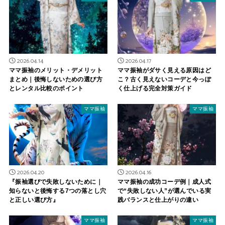
2026.04.14
2026.04.17
ママ振袖のメリット・デメリット
ママ振袖がダサく見える原因はど
まとめ｜後悔しないための選び方
こ？古く見えないコーデと今っぽ
とレンタル比較のポイント
く仕上げる完全対策ガイド
ママ振袖
ママ振袖
2026.04.20
2026.04.16
『振袖選びで失敗しないために｜
ママ振袖の成功コーデ例｜成人式
知らないと後悔する7つの落とし穴
で“失敗しない人”が選んでいる実
と正しい選び方』
践バランスと仕上がりの違い
ママ振袖
ママ振袖