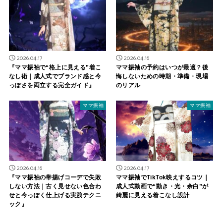
2026.04.17
2026.04.16
『ママ振袖で“格上に見える”着こ
ママ振袖の予約はいつが最適？後
なし術｜成人式でブランド感と今
悔しないための時期・準備・現場
っぽさを両立する完全ガイド』
のリアル
ママ振袖
ママ振袖
2026.04.16
2026.04.17
『ママ振袖の帯揚げコーデで失敗
ママ振袖でTikTok映えするコツ｜
しない方法｜古く見せない色合わ
成人式動画で“動き・光・余白”が
せと今っぽく仕上げる実践テクニ
綺麗に見える着こなし設計
ック』