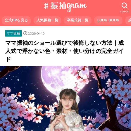
SEARCH
公式HPを見る
人気振袖一覧
卒業式袴一覧
LOOK BOOK
2026.04.16
ママ振袖
ママ振袖のショール選びで後悔しない方法｜成
人式で浮かない色・素材・使い分けの完全ガイ
ド