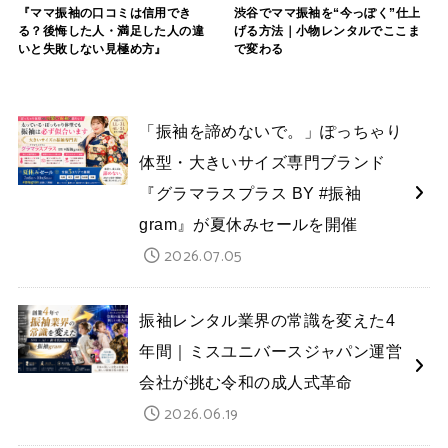
『ママ振袖の口コミは信用でき
渋谷でママ振袖を“今っぽく”仕上
る？後悔した人・満足した人の違
げる方法｜小物レンタルでここま
いと失敗しない見極め方』
で変わる
「振袖を諦めないで。」ぽっちゃり
体型・大きいサイズ専門ブランド
『グラマラスプラス BY #振袖
gram』が夏休みセールを開催
2026.07.05
振袖レンタル業界の常識を変えた4
年間｜ミスユニバースジャパン運営
会社が挑む令和の成人式革命
2026.06.19