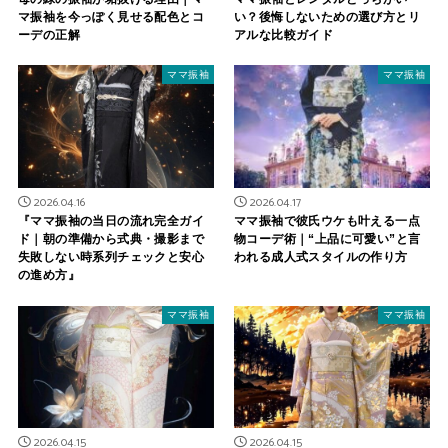
マ振袖を今っぽく見せる配色とコ
い？後悔しないための選び方とリ
ーデの正解
アルな比較ガイド
ママ振袖
ママ振袖
2026.04.16
2026.04.17
『ママ振袖の当日の流れ完全ガイ
ママ振袖で彼氏ウケも叶える一点
ド｜朝の準備から式典・撮影まで
物コーデ術｜“上品に可愛い”と言
失敗しない時系列チェックと安心
われる成人式スタイルの作り方
の進め方』
ママ振袖
ママ振袖
2026.04.15
2026.04.15