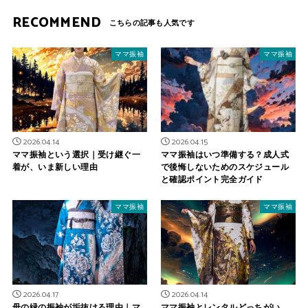
RECOMMEND
ママ振袖
ママ振袖
2026.04.14
2026.04.15
ママ振袖という選択｜受け継ぐ一
ママ振袖はいつ準備する？成人式
着が、いま新しい理由
で後悔しないためのスケジュール
と確認ポイント完全ガイド
ママ振袖
ママ振袖
2026.04.17
2026.04.14
母の緑の振袖が垢抜ける理由｜マ
ママ振袖とレンタルどっちがい