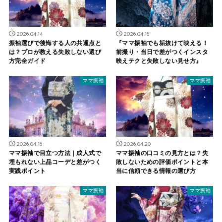
2026.04.14
2026.04.16
振袖選びで後悔する人の共通点と
『ママ振袖でも垢抜けて映える！
は？プロが教える失敗しない選び
前撮り・当日で差がつくインスタ
方完全ガイド
映えテクと失敗しない見せ方』
ママ振袖
ママ振袖
2026.04.16
2026.04.20
ママ振袖で目立つ方法｜成人式で
ママ振袖の口コミの見方とは？失
埋もれない上品コーデと差がつく
敗しないための評価ポイントと本
実践ポイント
当に信頼できる情報の選び方
ママ振袖
ママ振袖