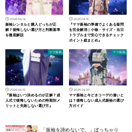
2026.04.14
2026.04.16
振袖レンタルと購入どっちが正
『ママ振袖の準備でよくある疑問
解？後悔しない選び方と判断基準
を完全解消｜小物・サイズ・当日
を徹底解説
トラブルまで安心できるチェック
ポイント総まとめ』
ママ振袖
ママ振袖
2026.04.15
2026.04.20
『振袖はいつ決めるのが正解？成
ママ振袖と今どきコーデの違いと
人式で後悔しないための時期別メ
は？後悔しない成人式振袖の選び
リットと失敗しない選び方』
方ガイド
「振袖を諦めないで。」ぽっちゃり