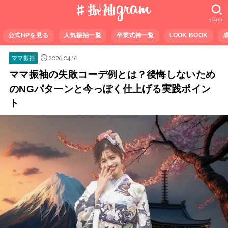
SEARCH
公式HPを見る
人気振袖一覧
卒業式袴一覧
LOOK BOOK
2026.04.16
ママ振袖
ママ振袖の失敗コーデ例とは？後悔しないため
のNGパターンと今っぽく仕上げる実践ポイン
ト