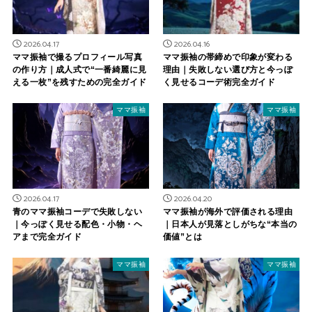
2026.04.17
2026.04.16
ママ振袖で撮るプロフィール写真
ママ振袖の帯締めで印象が変わる
の作り方｜成人式で“一番綺麗に見
理由｜失敗しない選び方と今っぽ
える一枚”を残すための完全ガイド
く見せるコーデ術完全ガイド
ママ振袖
ママ振袖
2026.04.17
2026.04.20
青のママ振袖コーデで失敗しない
ママ振袖が海外で評価される理由
｜今っぽく見せる配色・小物・ヘ
｜日本人が見落としがちな“本当の
アまで完全ガイド
価値”とは
ママ振袖
ママ振袖