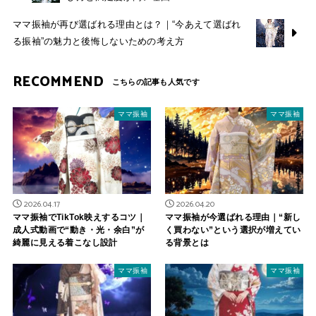
ママ振袖が再び選ばれる理由とは？｜“今あえて選ばれ
る振袖”の魅力と後悔しないための考え方
RECOMMEND
ママ振袖
ママ振袖
2026.04.17
2026.04.20
ママ振袖でTikTok映えするコツ｜
ママ振袖が今選ばれる理由｜“新し
成人式動画で“動き・光・余白”が
く買わない”という選択が増えてい
綺麗に見える着こなし設計
る背景とは
ママ振袖
ママ振袖