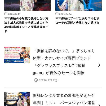
2026.04.16
2026.04.14
ママ振袖の冬対策で後悔しない方
ママ振袖にブーツはあり？今どき
法｜成人式当日を快適に過ごすた
コーデの正解と失敗しない選び方
めの防寒ポイントと実践準備ガイ
ド
「振袖を諦めないで。」ぽっちゃり
体型・大きいサイズ専門ブランド
『グラマラスプラス BY #振袖
gram』が夏休みセールを開催
2026.07.05
振袖レンタル業界の常識を変えた4
年間｜ミスユニバースジャパン運営