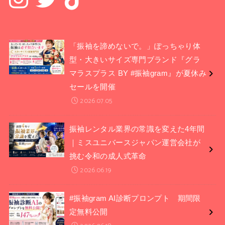
「振袖を諦めないで。」ぽっちゃり体
型・大きいサイズ専門ブランド『グラ
マラスプラス BY #振袖gram』が夏休み
セールを開催
2026.07.05
振袖レンタル業界の常識を変えた4年間
｜ミスユニバースジャパン運営会社が
挑む令和の成人式革命
2026.06.19
#振袖gram AI診断プロンプト 期間限
定無料公開