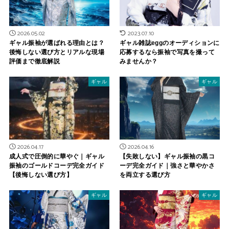
2026.05.02
2023.07.10
ギャル振袖が選ばれる理由とは？
ギャル雑誌eggのオーディションに
後悔しない選び方とリアルな現場
応募するなら振袖で写真を撮って
評価まで徹底解説
みませんか？
ギャル
ギャル
2026.04.17
2026.04.16
成人式で圧倒的に華やぐ｜ギャル
【失敗しない】ギャル振袖の黒コ
振袖のゴールドコーデ完全ガイド
ーデ完全ガイド｜強さと華やかさ
【後悔しない選び方】
を両立する選び方
ギャル
ギャル