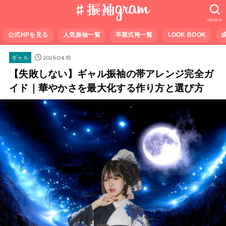
SEARCH
公式HPを見る
人気振袖一覧
卒業式袴一覧
LOOK BOOK
2026.04.18
ギャル
【失敗しない】ギャル振袖の帯アレンジ完全ガ
イド｜華やかさを最大化する作り方と選び方