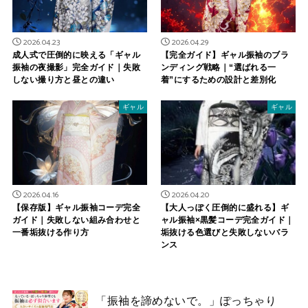
2026.04.23
2026.04.29
成人式で圧倒的に映える「ギャル
【完全ガイド】ギャル振袖のブラ
振袖の夜撮影」完全ガイド｜失敗
ンディング戦略｜“選ばれる一
しない撮り方と昼との違い
着”にするための設計と差別化
ギャル
ギャル
2026.04.16
2026.04.20
【保存版】ギャル振袖コーデ完全
【大人っぽく圧倒的に盛れる】ギ
ガイド｜失敗しない組み合わせと
ャル振袖×黒髪コーデ完全ガイド｜
一番垢抜ける作り方
垢抜ける色選びと失敗しないバラ
ンス
「振袖を諦めないで。」ぽっちゃり