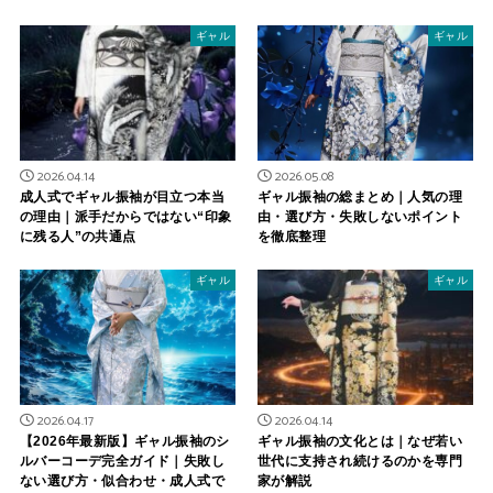
ギャル
ギャル
2026.04.14
2026.05.08
成人式でギャル振袖が目立つ本当
ギャル振袖の総まとめ｜人気の理
の理由｜派手だからではない“印象
由・選び方・失敗しないポイント
に残る人”の共通点
を徹底整理
ギャル
ギャル
2026.04.17
2026.04.14
【2026年最新版】ギャル振袖のシ
ギャル振袖の文化とは｜なぜ若い
ルバーコーデ完全ガイド｜失敗し
世代に支持され続けるのかを専門
ない選び方・似合わせ・成人式で
家が解説