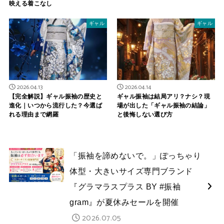
映える着こなし
ギャル
ギャル
2026.04.13
2026.04.14
【完全解説】ギャル振袖の歴史と
ギャル振袖は結局アリ？ナシ？現
進化｜いつから流行した？今選ば
場が出した「ギャル振袖の結論」
れる理由まで網羅
と後悔しない選び方
「振袖を諦めないで。」ぽっちゃり
体型・大きいサイズ専門ブランド
『グラマラスプラス BY #振袖
gram』が夏休みセールを開催
2026.07.05