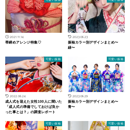
2021.11.14
2023.06.23
帯締めアレンジ特集♡
振袖カラー別デザインまとめ〜
緑〜
可愛い振袖
可愛い振袖
2022.06.24
2023.06.29
成人式を迎えた女性100人に聞いた
振袖カラー別デザインまとめ〜
「成人式の準備でしておけば良か
青〜
った事とは？」の調査レポート
可愛い振袖
可愛い振袖