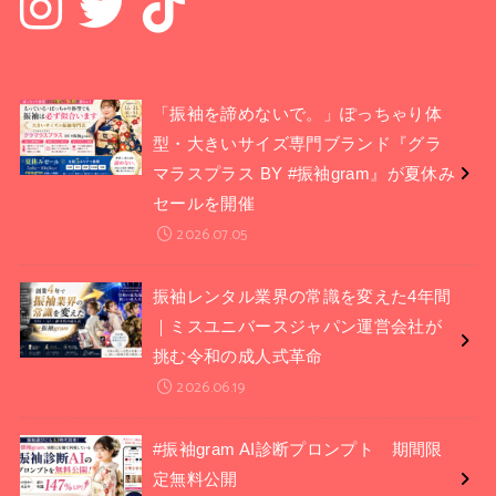
「振袖を諦めないで。」ぽっちゃり体
型・大きいサイズ専門ブランド『グラ
マラスプラス BY #振袖gram』が夏休み
セールを開催
2026.07.05
振袖レンタル業界の常識を変えた4年間
｜ミスユニバースジャパン運営会社が
挑む令和の成人式革命
2026.06.19
#振袖gram AI診断プロンプト 期間限
定無料公開