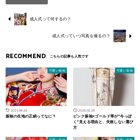
成人式って何するの？
成人式っていつ写真を撮るの？
RECOMMEND
可愛い振袖
可愛い振袖
2023.06.29
2026.02.26
振袖の生地の正絹ってなに？
ピンク振袖×ゴールド帯が“今っぽ
く”見える理由と、失敗しない選び
方
可愛い振袖
可愛い振袖