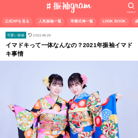
SEARCH
公式HPを見る
人気振袖一覧
卒業式袴一覧
LOOK BOOK
2023.06.29
可愛い振袖
イマドキって一体なんなの？2021年振袖イマド
キ事情