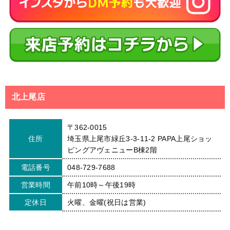
北上尾店
〒362-0015
住所
埼玉県上尾市緑丘3-3-11-2 PAPA上尾ショッ
ピングアヴェニューB棟2階
電話番号
048-729-7688
営業時間
午前10時～午後19時
定休日
火曜、金曜(祝日は営業)