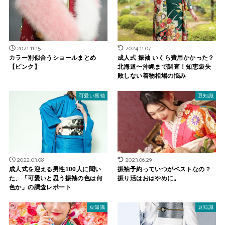
2021.11.15
2024.11.07
カラー別似合うショールまとめ
成人式 振袖 いくら費用かかった？
【ピンク】
北海道〜沖縄まで調査！知恵袋失
敗しない着物相場の悩み
可愛い振袖
豆知識
2022.03.08
2023.06.29
成人式を迎える男性100人に聞い
振袖予約っていつがベストなの？
た、「可愛いと思う振袖の色は何
振り活はおはやめに。
色か」の調査レポート
豆知識
豆知識