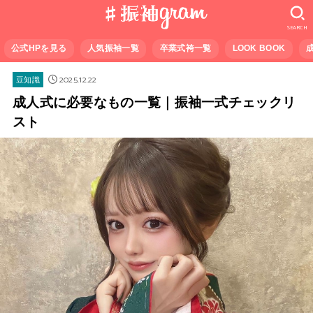
SEARCH
公式HPを見る
人気振袖一覧
卒業式袴一覧
LOOK BOOK
2025.12.22
豆知識
成人式に必要なもの一覧｜振袖一式チェックリ
スト