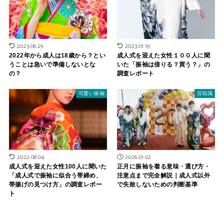
2023.06.29
2023.01.19
2022年から成人は18歳から？とい
成人式を迎えた女性１００人に聞
うことは急いで準備しないとな
いた「振袖は借りる？買う？」の
の？
調査レポート
可愛い振袖
豆知識
2022.08.04
2026.01.02
成人式を迎えた女性100人に聞いた
正月に振袖を着る意味・選び方・
「成人式で振袖に似合う帯締め、
注意点まで完全解説｜成人式以外
帯揚げの見つけ方」の調査レポー
で失敗しないための判断基準
ト