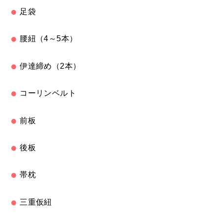
足袋
腰紐（4～5本）
伊達締め（2本）
コーリンベルト
前板
後板
帯枕
三重仮紐