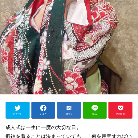
ツイート
シェア
はてブ
送る
Pocket
成人式は一生に一度の大切な日。
振袖を着ることは決まっていても、「何を用意すればい