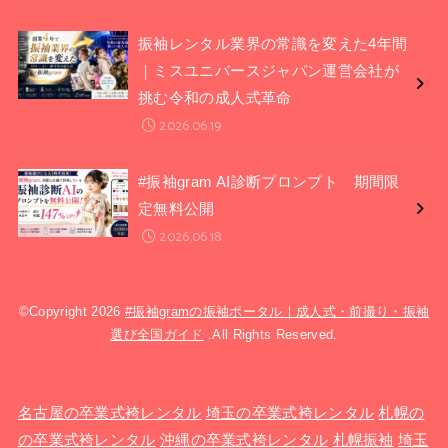
振袖レンタル業界の常識を変えた4年間
｜ミスユニバースジャパン運営会社が
挑む令和の成人式革命
2026.06.19
#振袖gram AI診断プロンプト 期間限
定無料公開
2026.06.18
©Copyright 2026
#振袖gramの振袖ポータル｜成人式・前撮り・振袖
選び全国ガイド
.All Rights Reserved.
名古屋の卒業式袴レンタル
埼玉の卒業式袴レンタル
札幌の
の卒業式袴レンタル
沖縄の卒業式袴レンタル
札幌振袖
埼玉