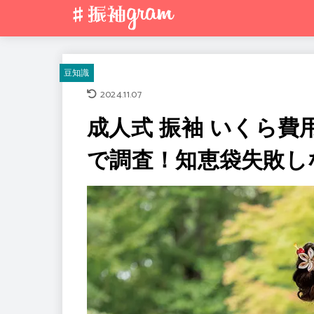
豆知識
2024.11.07
成人式 振袖 いくら費
で調査！知恵袋失敗