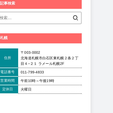
記事検索
検
索:
札幌
〒003-0002
住所
北海道札幌市白石区東札幌２条２丁
目４−２１ ラメール札幌2F
電話番号
011-799-4833
営業時間
午前10時～午後19時
定休日
火曜日