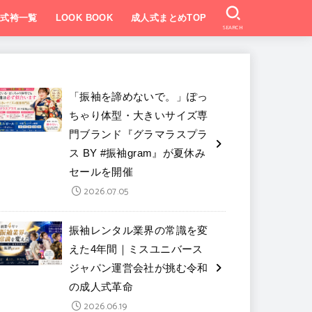
業式袴一覧
LOOK BOOK
成人式まとめTOP
SEARCH
「振袖を諦めないで。」ぽっ
ちゃり体型・大きいサイズ専
門ブランド『グラマラスプラ
ス BY #振袖gram』が夏休み
セールを開催
2026.07.05
振袖レンタル業界の常識を変
えた4年間｜ミスユニバース
ジャパン運営会社が挑む令和
の成人式革命
2026.06.19