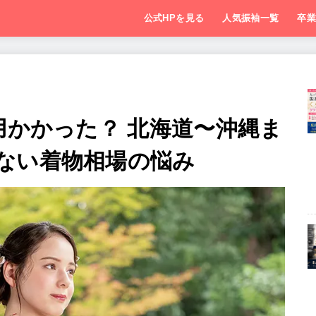
公式HPを見る
人気振袖一覧
卒
用かかった？ 北海道〜沖縄ま
しない着物相場の悩み