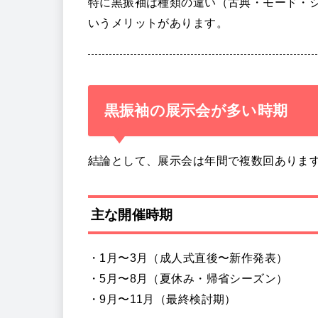
特に黒振袖は種類の違い（古典・モード・
いうメリットがあります。
黒振袖の展示会が多い時期
結論として、展示会は年間で複数回ありま
主な開催時期
・1月〜3月（成人式直後〜新作発表）
・5月〜8月（夏休み・帰省シーズン）
・9月〜11月（最終検討期）