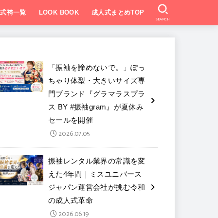
業式袴一覧
LOOK BOOK
成人式まとめTOP
SEARCH
「振袖を諦めないで。」ぽっ
ちゃり体型・大きいサイズ専
門ブランド『グラマラスプラ
ス BY #振袖gram』が夏休み
セールを開催
2026.07.05
振袖レンタル業界の常識を変
えた4年間｜ミスユニバース
ジャパン運営会社が挑む令和
の成人式革命
2026.06.19