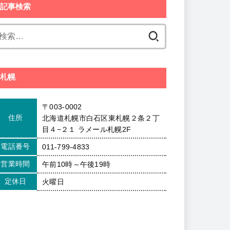
記事検索
検
索:
札幌
〒003-0002
住所
北海道札幌市白石区東札幌２条２丁
目４−２１ ラメール札幌2F
電話番号
011-799-4833
営業時間
午前10時～午後19時
定休日
火曜日