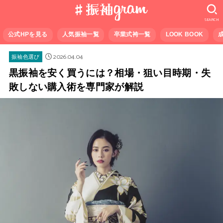
SEARCH
公式HPを見る
人気振袖一覧
卒業式袴一覧
LOOK BOOK
2026.04.04
振袖色選び
黒振袖を安く買うには？相場・狙い目時期・失
敗しない購入術を専門家が解説