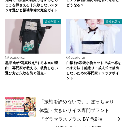
九州で白振袖の前撮りをするなら
ピンク振袖に黒小物を合わせると
ここを押さえる｜失敗しないスタ
どうなる？
ジオ選びと振袖準備の完全ガイド
振袖色選び
振袖色選び
2026.03.02
2026.01.21
黒振袖が“写真映え”する本当の理
白振袖×和装小物セットで統一感を
由 ─専門家が教える、後悔しない
出す方法｜前撮り・成人式で後悔
選び方と失敗を防ぐ視点─
しないための専門家チェックポイ
ント
「振袖を諦めないで。」ぽっちゃり
体型・大きいサイズ専門ブランド
『グラマラスプラス BY #振袖