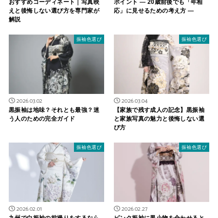
おすすめコーディネート｜写真映
ポイント ― 20歳前後でも「年相
えと後悔しない選び方を専門家が
応」に見せるための考え方 ―
解説
振袖色選び
振袖色選び
2026.03.02
2026.03.04
黒振袖は地味？それとも最強？迷
【家族で残す成人の記念】黒振袖
う人のための完全ガイド
と家族写真の魅力と後悔しない選
び方
振袖色選び
振袖色選び
2026.02.01
2026.02.27