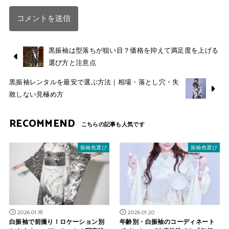
黒振袖は型落ちが狙い目？価格を抑えて満足度を上げる
選び方と注意点
黒振袖レンタルを最安で選ぶ方法｜相場・落とし穴・失
敗しない見極め方
RECOMMEND
振袖色選び
振袖色選び
2026.01.18
2026.01.20
白振袖で前撮り！ロケーション別
年齢別・白振袖のコーディネート