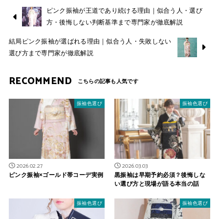
ピンク振袖が王道であり続ける理由｜似合う人・選び
方・後悔しない判断基準まで専門家が徹底解説
結局ピンク振袖が選ばれる理由｜似合う人・失敗しない
選び方まで専門家が徹底解説
RECOMMEND
振袖色選び
振袖色選び
2026.02.27
2026.03.03
ピンク振袖×ゴールド帯コーデ実例
黒振袖は早期予約必須？後悔しな
い選び方と現場が語る本当の話
振袖色選び
振袖色選び