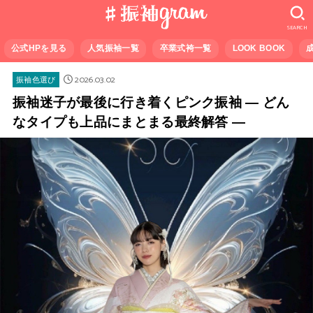
SEARCH
公式HPを見る
人気振袖一覧
卒業式袴一覧
LOOK BOOK
2026.03.02
振袖色選び
振袖迷子が最後に行き着くピンク振袖 — どん
なタイプも上品にまとまる最終解答 —