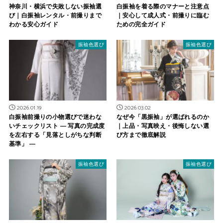
神奈川・横浜で失敗しない振袖選
白振袖を着る際のマナーと注意点
び｜白振袖レンタル・前撮りまで
｜安心して成人式・前撮りに臨む
わかる安心ガイド
ための完全ガイド
振袖色選び
振袖色選び
2026.01.19
2026.03.02
白振袖前撮りの小物選びで迷わな
なぜ今「黒振袖」が選ばれるのか
いチェックリスト ― 写真の完成度
｜上品・写真映え・後悔しない選
を左右する「見落としがちな判断
び方まで徹底解説
基準」 ―
振袖色選び
振袖色選び