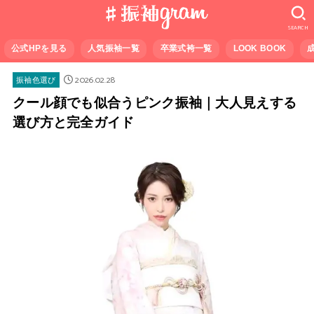
SEARCH
公式HPを見る
人気振袖一覧
卒業式袴一覧
LOOK BOOK
2026.02.28
振袖色選び
クール顔でも似合うピンク振袖｜大人見えする
選び方と完全ガイド