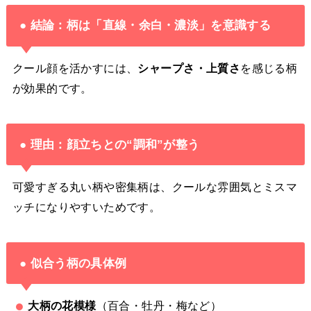
● 結論：柄は「直線・余白・濃淡」を意識する
クール顔を活かすには、
シャープさ・上質さ
を感じる柄
が効果的です。
● 理由：顔立ちとの“調和”が整う
可愛すぎる丸い柄や密集柄は、クールな雰囲気とミスマ
ッチになりやすいためです。
● 似合う柄の具体例
大柄の花模様
（百合・牡丹・梅など）