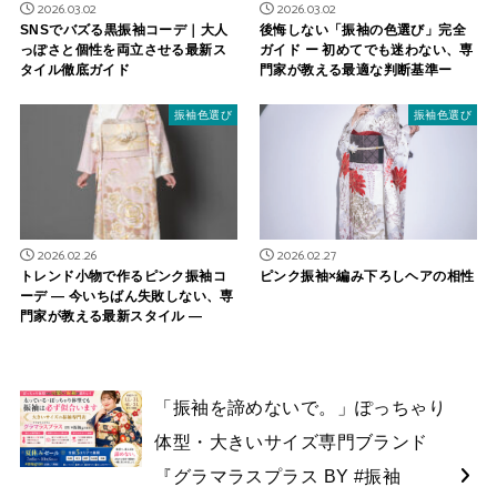
2026.03.02
2026.03.02
SNSでバズる黒振袖コーデ｜大人
後悔しない「振袖の色選び」完全
っぽさと個性を両立させる最新ス
ガイド ー 初めてでも迷わない、専
タイル徹底ガイド
門家が教える最適な判断基準ー
振袖色選び
振袖色選び
2026.02.26
2026.02.27
トレンド小物で作るピンク振袖コ
ピンク振袖×編み下ろしヘアの相性
ーデ ― 今いちばん失敗しない、専
門家が教える最新スタイル ―
「振袖を諦めないで。」ぽっちゃり
体型・大きいサイズ専門ブランド
『グラマラスプラス BY #振袖