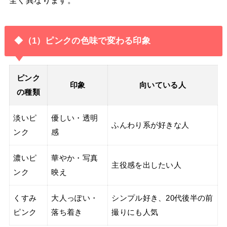
◆（1）ピンクの色味で変わる印象
ピンク
印象
向いている人
の種類
淡いピ
優しい・透明
ふんわり系が好きな人
ンク
感
濃いピ
華やか・写真
主役感を出したい人
ンク
映え
くすみ
大人っぽい・
シンプル好き、20代後半の前
ピンク
落ち着き
撮りにも人気