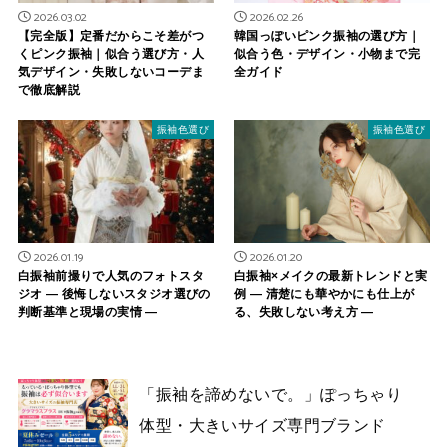
2026.03.02
2026.02.26
【完全版】定番だからこそ差がつ
韓国っぽいピンク振袖の選び方｜
くピンク振袖｜似合う選び方・人
似合う色・デザイン・小物まで完
気デザイン・失敗しないコーデま
全ガイド
で徹底解説
振袖色選び
振袖色選び
2026.01.19
2026.01.20
白振袖前撮りで人気のフォトスタ
白振袖×メイクの最新トレンドと実
ジオ ― 後悔しないスタジオ選びの
例 ― 清楚にも華やかにも仕上が
判断基準と現場の実情 ―
る、失敗しない考え方 ―
「振袖を諦めないで。」ぽっちゃり
体型・大きいサイズ専門ブランド