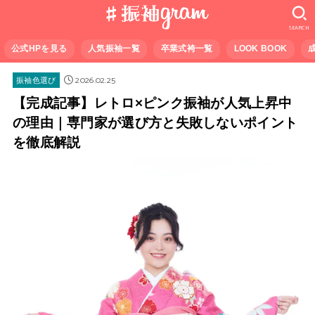
SEARCH
公式HPを見る
人気振袖一覧
卒業式袴一覧
LOOK BOOK
2026.02.25
振袖色選び
【完成記事】レトロ×ピンク振袖が人気上昇中
の理由｜専門家が選び方と失敗しないポイント
を徹底解説