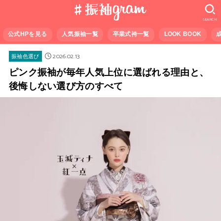
SEARCH
公式HPを見る
人気振袖一覧
卒業式袴一覧
LOOK BOOK
2026.02.13
振袖色選び
ピンク振袖が毎年人気上位に選ばれる理由と、
後悔しない選び方のすべて