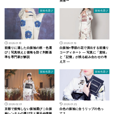
実情〜
振袖色選び
振袖色選び
2026.01.18
2026.01.19
前撮りに適した白振袖の柄・色選
白振袖×季節の花で演出する前撮り
び｜写真映えと後悔を防ぐ判断基
コーディネート ― 写真に「意味」
準を専門家が解説
と「記憶」が残る組み合わせの考
え方 ―
振袖色選び
振袖色選び
2026.02.01
2026.01.25
京都で後悔しない振袖選び｜白振
白色の振袖に合うリップの色っ
袖レンタルの選び方と展示会情報
て？