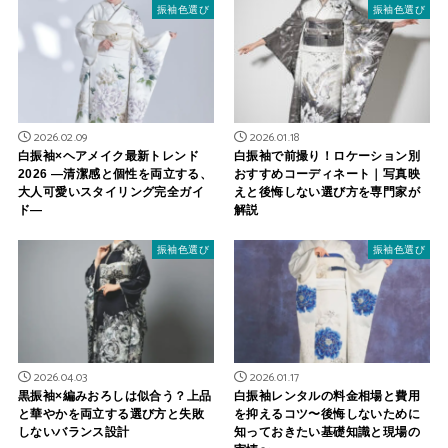
振袖色選び
振袖色選び
2026.02.09
2026.01.18
白振袖×ヘアメイク最新トレンド
白振袖で前撮り！ロケーション別
2026 ―清潔感と個性を両立する、
おすすめコーディネート｜写真映
大人可愛いスタイリング完全ガイ
えと後悔しない選び方を専門家が
ド―
解説
振袖色選び
振袖色選び
2026.04.03
2026.01.17
黒振袖×編みおろしは似合う？上品
白振袖レンタルの料金相場と費用
と華やかを両立する選び方と失敗
を抑えるコツ〜後悔しないために
しないバランス設計
知っておきたい基礎知識と現場の