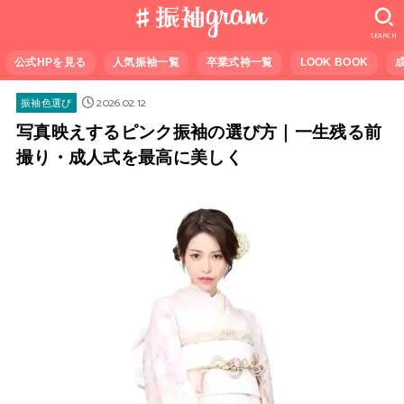
SEARCH
公式HPを見る
人気振袖一覧
卒業式袴一覧
LOOK BOOK
2026.02.12
振袖色選び
写真映えするピンク振袖の選び方｜一生残る前
撮り・成人式を最高に美しく