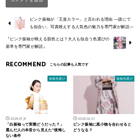
ピンク振袖が「王道カラー」と言われる理由 ―誰にで
も似合い、写真映えする人気色の魅力を専門家が解説―
『ピンク振袖が映える肌色とは？大人も似合う色選びの
基準を専門家が解説』
RECOMMEND
振袖色選び
振袖色選び
2026.01.31
2026.02.27
「白振袖って実際どうだった？」
ピンク振袖に黒小物を合わせると
選んだ人の本音から見えた“後悔し
どうなる？
ない条件