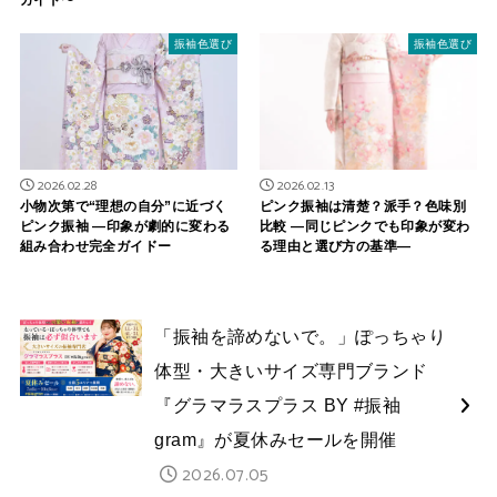
振袖色選び
振袖色選び
2026.02.28
2026.02.13
小物次第で“理想の自分”に近づく
ピンク振袖は清楚？派手？色味別
ピンク振袖 ―印象が劇的に変わる
比較 —同じピンクでも印象が変わ
組み合わせ完全ガイドー
る理由と選び方の基準—
「振袖を諦めないで。」ぽっちゃり
体型・大きいサイズ専門ブランド
『グラマラスプラス BY #振袖
gram』が夏休みセールを開催
2026.07.05