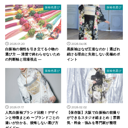
振袖色選び
振袖色選び
2026.01.20
2026.04.06
白振袖の個性を引き立てる小物の
黒振袖はなぜ王道なのか｜選ばれ
選び方 ― 清楚で終わらせないため
続ける理由と失敗しない見極めポ
の判断軸と現場視点 ―
イント
振袖色選び
振袖色選び
2026.01.17
2026.02.02
人気白振袖ブランド比較！デザイ
【保存版】大阪で白振袖の前撮り
ンと特徴まとめ 〜ブランドごとの
ができるスタジオ総まとめ｜雰囲
違いが分かる、後悔しない選び方
気・料金・強みを専門家が整理
ガイド〜