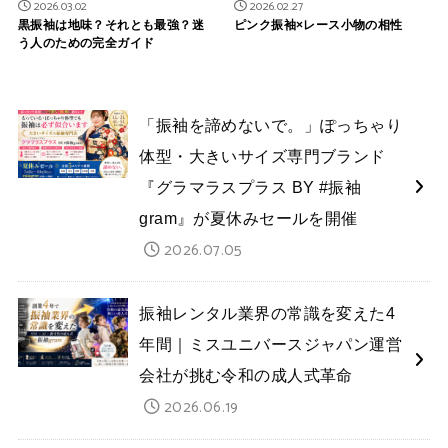
2026.03.02
2026.02.27
黒振袖は地味？それとも最強？迷
ピンク振袖×レース小物の相性
う人のための完全ガイド
「振袖を諦めないで。」ぽっちゃり
体型・大きいサイズ専門ブランド
『グラマラスプラス BY #振袖
gram』が夏休みセールを開催
2026.07.05
振袖レンタル業界の常識を変えた4
年間｜ミスユニバースジャパン運営
会社が挑む令和の成人式革命
2026.06.19