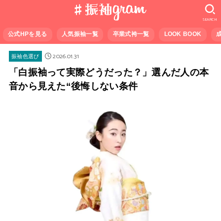
SEARCH
公式HPを見る
人気振袖一覧
卒業式袴一覧
LOOK BOOK
2026.01.31
振袖色選び
「白振袖って実際どうだった？」選んだ人の本
音から見えた“後悔しない条件