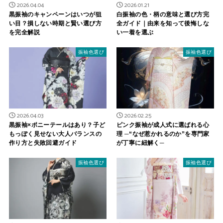
2026.04.04
2026.01.21
黒振袖のキャンペーンはいつが狙
白振袖の色・柄の意味と選び方完
い目？損しない時期と賢い選び方
全ガイド｜由来を知って後悔しな
を完全解説
い一着を選ぶ
振袖色選び
振袖色選び
2026.04.03
2026.02.25
黒振袖×ポニーテールはあり？子ど
ピンク振袖が成人式に選ばれる心
もっぽく見せない大人バランスの
理 ─“なぜ惹かれるのか”を専門家
作り方と失敗回避ガイド
が丁寧に紐解く─
振袖色選び
振袖色選び