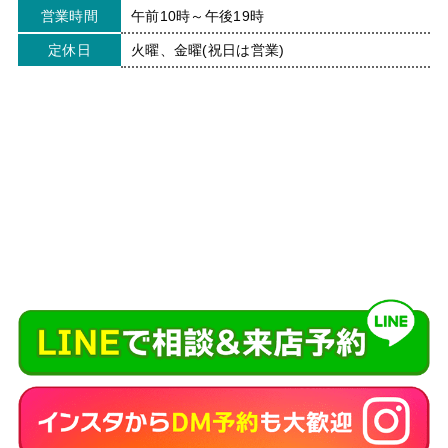
営業時間
午前10時～午後19時
定休日
火曜、金曜(祝日は営業)