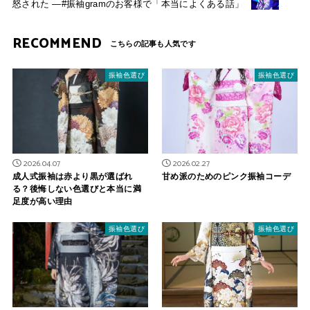
怒された ―#振袖gramのお客様で「本当によくある話」
RECOMMEND
振袖色選び
振袖色選び
2026.04.07
2026.02.27
成人式振袖は赤より黒が選ばれ
甘め派のためのピンク振袖コーデ
る？後悔しない色選びと本当に満
足度が高い理由
振袖色選び
振袖色選び