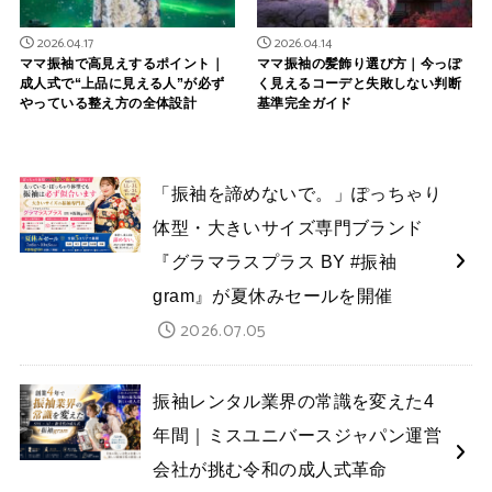
2026.04.17
2026.04.14
ママ振袖で高見えするポイント｜
ママ振袖の髪飾り選び方｜今っぽ
成人式で“上品に見える人”が必ず
く見えるコーデと失敗しない判断
やっている整え方の全体設計
基準完全ガイド
「振袖を諦めないで。」ぽっちゃり
体型・大きいサイズ専門ブランド
『グラマラスプラス BY #振袖
gram』が夏休みセールを開催
2026.07.05
振袖レンタル業界の常識を変えた4
年間｜ミスユニバースジャパン運営
会社が挑む令和の成人式革命