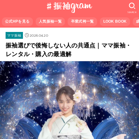
SEARCH
公式HPを見る
人気振袖一覧
卒業式袴一覧
LOOK BOOK
2026.04.20
ママ振袖
振袖選びで後悔しない人の共通点｜ママ振袖・
レンタル・購入の最適解