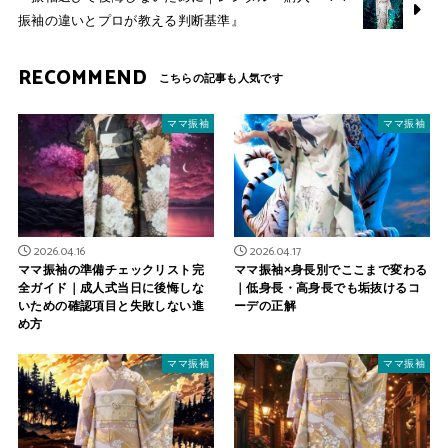
振袖の違いとプロが教える判断基準』
RECOMMEND
ママ振袖
ママ振袖
2026.04.16
2026.04.17
ママ振袖の準備チェックリスト完
ママ振袖×身長別でここまで変わる
全ガイド｜成人式当日に後悔しな
｜低身長・高身長でも垢抜けるコ
いための確認項目と失敗しない進
ーデの正解
め方
ママ振袖
ママ振袖