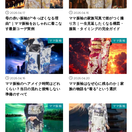
2026.04.17
2026.04.16
母の赤い振袖が“今っぽくなる理
ママ振袖の家族写真で差がつく撮
由”｜ママ振袖をおしゃれに着こな
り方｜一生見返したくなる構図・
す最新コーデ実例
服装・タイミングの完全ガイド
ママ振袖
ママ振袖
2026.04.16
2026.04.20
ママ振袖のヘアメイク時間はどれ
ママ振袖はなぜ心に残るのか｜家
くらい？当日の流れと後悔しない
族の物語を“着る”という選択
準備のすべて
ママ振袖
ママ振袖