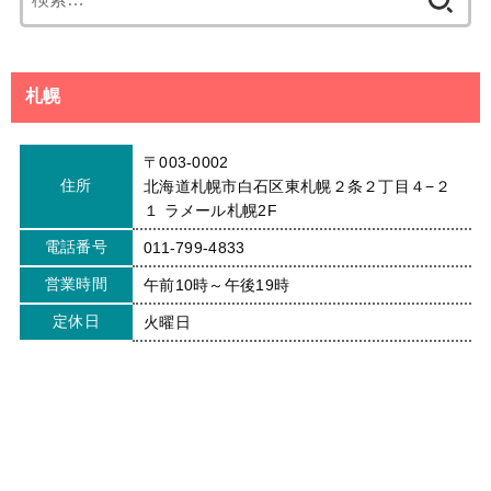
索:
札幌
〒003-0002
住所
北海道札幌市白石区東札幌２条２丁目４−２
１ ラメール札幌2F
電話番号
011-799-4833
営業時間
午前10時～午後19時
定休日
火曜日