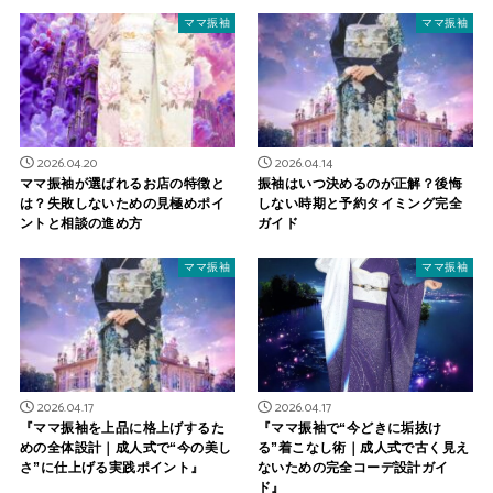
ママ振袖
ママ振袖
2026.04.20
2026.04.14
ママ振袖が選ばれるお店の特徴と
振袖はいつ決めるのが正解？後悔
は？失敗しないための見極めポイ
しない時期と予約タイミング完全
ントと相談の進め方
ガイド
ママ振袖
ママ振袖
2026.04.17
2026.04.17
『ママ振袖を上品に格上げするた
『ママ振袖で“今どきに垢抜け
めの全体設計｜成人式で“今の美し
る”着こなし術｜成人式で古く見え
さ”に仕上げる実践ポイント』
ないための完全コーデ設計ガイ
ド』