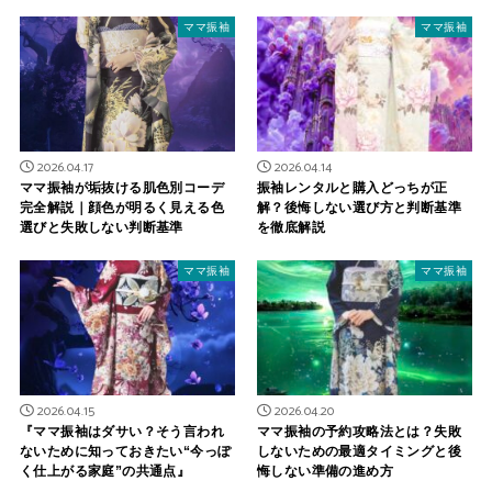
ママ振袖
ママ振袖
2026.04.17
2026.04.14
ママ振袖が垢抜ける肌色別コーデ
振袖レンタルと購入どっちが正
完全解説｜顔色が明るく見える色
解？後悔しない選び方と判断基準
選びと失敗しない判断基準
を徹底解説
ママ振袖
ママ振袖
2026.04.15
2026.04.20
『ママ振袖はダサい？そう言われ
ママ振袖の予約攻略法とは？失敗
ないために知っておきたい“今っぽ
しないための最適タイミングと後
く仕上がる家庭”の共通点』
悔しない準備の進め方