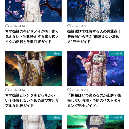
2026.04.14
2026.04.15
ママ振袖の今どきメイク術｜古く
振袖選びで後悔する人の共通点｜
見えない・写真映えする成人式メ
失敗例から学ぶ“間違えない決め
イクの正解と失敗回避ガイド
方”完全ガイド
ママ振袖
ママ振袖
2026.04.14
2026.04.20
ママ振袖とレンタルどっちがい
『振袖はいつ決めるのが正解？後
い？後悔しないための選び方とリ
悔しない時期・予約のベストタイ
アルな比較ガイド
ミング完全ガイド』
ママ振袖
ママ振袖