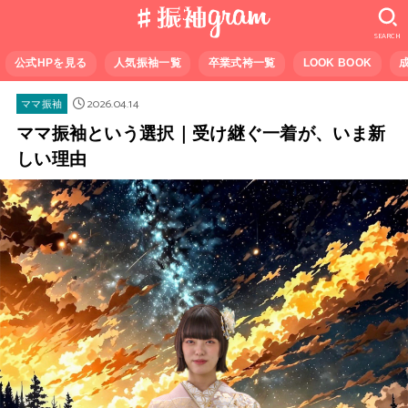
SEARCH
公式HPを見る
人気振袖一覧
卒業式袴一覧
LOOK BOOK
2026.04.14
ママ振袖
ママ振袖という選択｜受け継ぐ一着が、いま新
しい理由