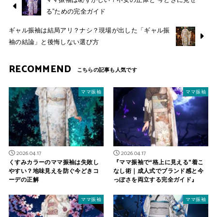
る”ための完全ガイド
ギャル振袖は結局アリ？ナシ？現場が出した「ギャル振
袖の結論」と後悔しない選び方
RECOMMEND
ママ振袖
ママ振袖
2026.04.17
2026.04.17
くすみカラーのママ振袖は失敗し
『ママ振袖で“格上に見える”着こ
やすい？地味見えを防ぐ今どきコ
なし術｜成人式でブランド感と今
ーデの正解
っぽさを両立する完全ガイド』
ママ振袖
ママ振袖