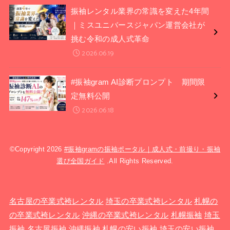
振袖レンタル業界の常識を変えた4年間
｜ミスユニバースジャパン運営会社が
挑む令和の成人式革命
2026.06.19
#振袖gram AI診断プロンプト 期間限
定無料公開
2026.06.18
©Copyright 2026
#振袖gramの振袖ポータル｜成人式・前撮り・振袖
選び全国ガイド
.All Rights Reserved.
名古屋の卒業式袴レンタル
埼玉の卒業式袴レンタル
札幌の
の卒業式袴レンタル
沖縄の卒業式袴レンタル
札幌振袖
埼玉
振袖
名古屋振袖
沖縄振袖
札幌の安い振袖
埼玉の安い振袖