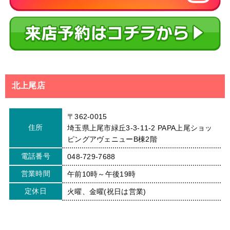
北上尾店
〒362-0015
住所
埼玉県上尾市緑丘3-3-11-2 PAPA上尾ショッ
ピングアヴェニューB棟2階
電話番号
048-729-7688
営業時間
午前10時～午後19時
定休日
火曜、金曜(祝日は営業)