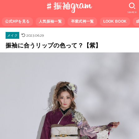
SEARCH
公式HPを見る
人気振袖一覧
卒業式袴一覧
LOOK BOOK
2023.06.29
メイク
振袖に合うリップの色って？【紫】