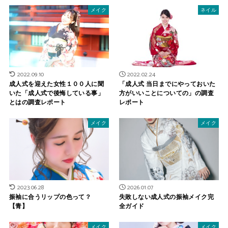
メイク
ネイル
2022.09.10
2022.02.24
成人式を迎えた女性１００人に聞
「成人式 当日までにやっておいた
いた「成人式で後悔している事」
方がいいことについての」の調査
とはの調査レポート
レポート
メイク
メイク
2023.06.28
2026.01.07
振袖に合うリップの色って？
失敗しない成人式の振袖メイク完
【青】
全ガイド
メイク
メイク