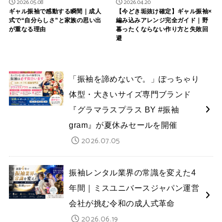
2026.05.08
2026.04.20
ギャル振袖で感動する瞬間｜成人
【今どき垢抜け確定】ギャル振袖×
式で“自分らしさ”と家族の思い出
編み込みアレンジ完全ガイド｜野
が重なる理由
暮ったくならない作り方と失敗回
避
「振袖を諦めないで。」ぽっちゃり
体型・大きいサイズ専門ブランド
『グラマラスプラス BY #振袖
gram』が夏休みセールを開催
2026.07.05
振袖レンタル業界の常識を変えた4
年間｜ミスユニバースジャパン運営
会社が挑む令和の成人式革命
2026.06.19