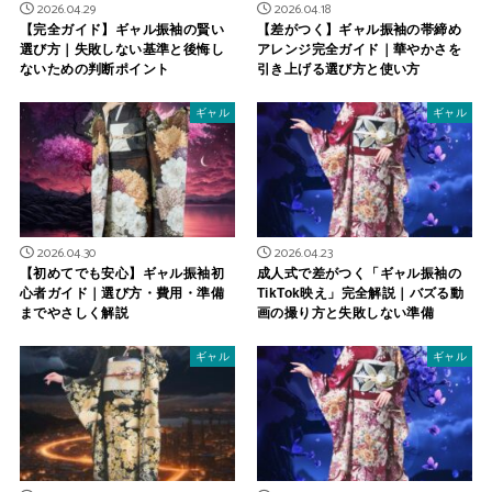
2026.04.29
2026.04.18
【完全ガイド】ギャル振袖の賢い
【差がつく】ギャル振袖の帯締め
選び方｜失敗しない基準と後悔し
アレンジ完全ガイド｜華やかさを
ないための判断ポイント
引き上げる選び方と使い方
ギャル
ギャル
2026.04.30
2026.04.23
【初めてでも安心】ギャル振袖初
成人式で差がつく「ギャル振袖の
心者ガイド｜選び方・費用・準備
TikTok映え」完全解説｜バズる動
までやさしく解説
画の撮り方と失敗しない準備
ギャル
ギャル