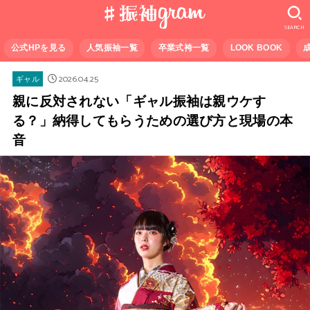
SEARCH
公式HPを見る
人気振袖一覧
卒業式袴一覧
LOOK BOOK
2026.04.25
ギャル
親に反対されない「ギャル振袖は親ウケす
る？」納得してもらうための選び方と現場の本
音