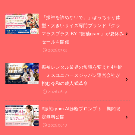
「振袖を諦めないで。」ぽっちゃり体
型・大きいサイズ専門ブランド『グラ
マラスプラス BY #振袖gram』が夏休み
セールを開催
2026.07.05
振袖レンタル業界の常識を変えた4年間
｜ミスユニバースジャパン運営会社が
挑む令和の成人式革命
2026.06.19
#振袖gram AI診断プロンプト 期間限
定無料公開
2026.06.18