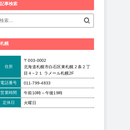
記事検索
検
索:
札幌
〒003-0002
住所
北海道札幌市白石区東札幌２条２丁
目４−２１ ラメール札幌2F
電話番号
011-799-4833
営業時間
午前10時～午後19時
定休日
火曜日