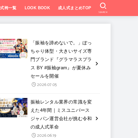
業式袴一覧
LOOK BOOK
成人式まとめTOP
SEARCH
「振袖を諦めないで。」ぽっ
ちゃり体型・大きいサイズ専
門ブランド『グラマラスプラ
ス BY #振袖gram』が夏休み
セールを開催
2026.07.05
振袖レンタル業界の常識を変
えた4年間｜ミスユニバース
ジャパン運営会社が挑む令和
の成人式革命
2026.06.19