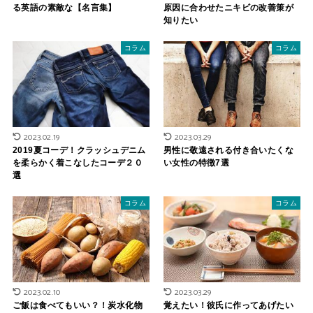
る英語の素敵な【名言集】
原因に合わせたニキビの改善策が
知りたい
コラム
コラム
2023.02.19
2023.03.29
2019夏コーデ！クラッシュデニム
男性に敬遠される付き合いたくな
を柔らかく着こなしたコーデ２０
い女性の特徴7選
選
コラム
コラム
2023.02.10
2023.03.29
ご飯は食べてもいい？！炭水化物
覚えたい！彼氏に作ってあげたい