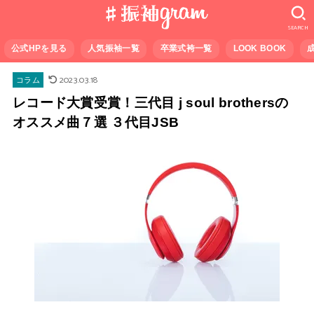
SEARCH
公式HPを見る
人気振袖一覧
卒業式袴一覧
LOOK BOOK
2023.03.18
コラム
レコード大賞受賞！三代目 j soul brothersの
オススメ曲７選 ３代目JSB