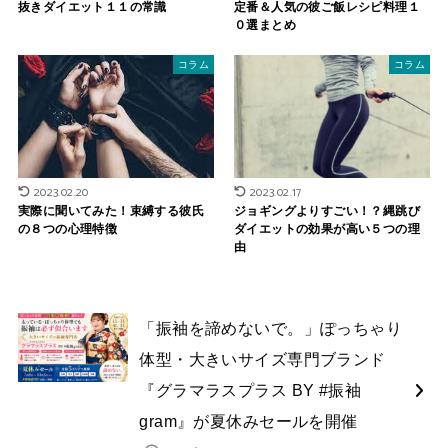
抜きダイエット１１の常識
定番＆人気の彼ご飯レシピ料理１
０選まとめ
コラム
コラム
2023.02.20
2023.02.17
実際に聞いてみた！束縛する彼氏
ジョギングよりすごい！？縄跳び
の８つの心理特徴
ダイエットの効果が高い５つの理
由
「振袖を諦めないで。」ぽっちゃり
体型・大きいサイズ専門ブランド
『グラマラスプラス BY #振袖
gram』が夏休みセールを開催