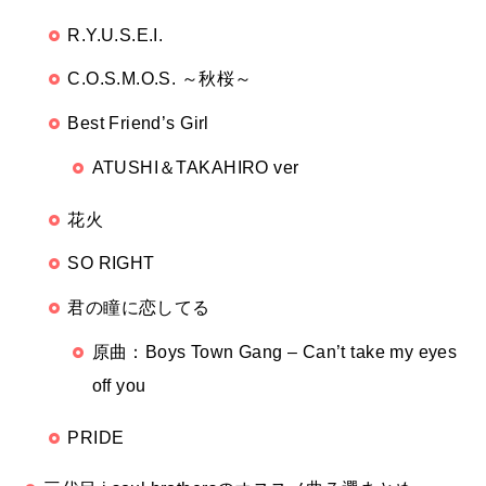
R.Y.U.S.E.I.
C.O.S.M.O.S. ～秋桜～
Best Friend’s Girl
ATUSHI＆TAKAHIRO ver
花火
SO RIGHT
君の瞳に恋してる
原曲：Boys Town Gang – Can’t take my eyes
off you
PRIDE